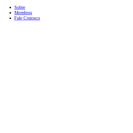
Conteúdo principal
Menu principal
Rodapé
Sobre
Membros
Fale Conosco
Aumentar fonte
Diminuir fonte